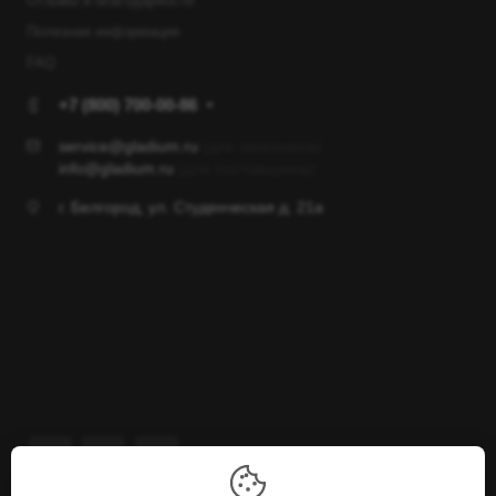
Отзывы и благодарности
Полезная информация
FAQ
+7 (800) 700-00-86
service@gladium.ru
(для заказчиков)
info@gladium.ru
(для поставщиков)
г. Белгород, ул. Студенческая д. 21а