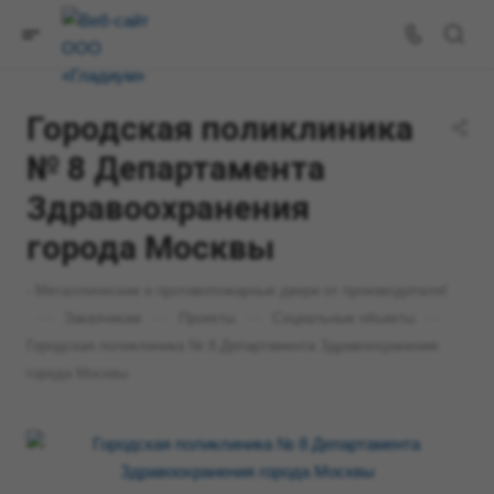
Городская поликлиника
№ 8 Департамента
Здравоохранения
города Москвы
- Металлические и противопожарные двери от производителя!
—
—
—
—
Заказчикам
Проекты
Социальные объекты
Городская поликлиника № 8 Департамента Здравоохранения
города Москвы