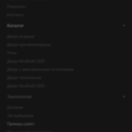
Реквизиты
Контакты
Каталог
Двери входные
Двери противопожарные
Люки
Двери MosBuild 2026
Двери с максимальным остеклением
Двери технические
Двери MosBuild 2025
Заказчикам
Дилерам
Застройщикам
Примеры работ