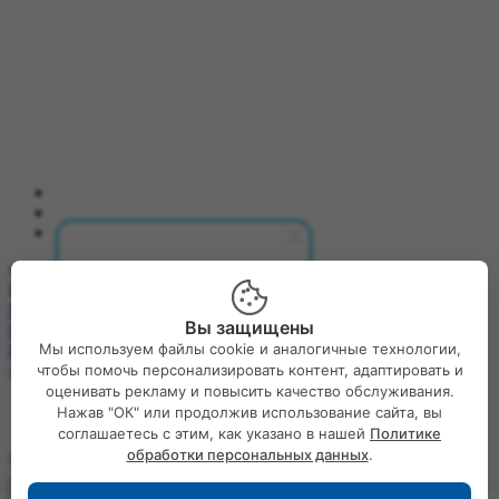
© 2026 ООО "Гладиум" - корпоративный сайт
Поддержка сайтов веб-студия
«Хорошие решения»
Анна Головина
Политика конфиденциальности
Вы защищены
Политика обработки персональных данных
Здравствуйте! Готова помочь
Мы используем файлы cookie и аналогичные технологии,
Разработано в
вам. Напишите мне, если у
чтобы помочь персонализировать контент, адаптировать и
вас появятся вопросы.
оценивать рекламу и повысить качество обслуживания.
Нажав "ОК" или продолжив использование сайта, вы
соглашаетесь с этим, как указано в нашей
Политике
обработки персональных данных
.