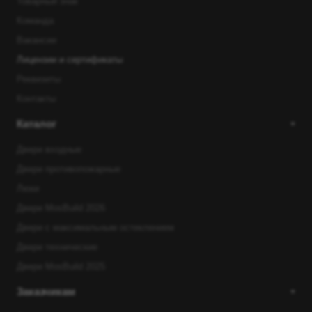
Товарный знак
Команда
Вакансии
Лицензии и сертификаты
Реквизиты
Контакты
Каталог
Двери входные
Двери противопожарные
Люки
Двери MosBuild 2026
Двери с максимальным остеклением
Двери технические
Двери MosBuild 2025
Заказчикам