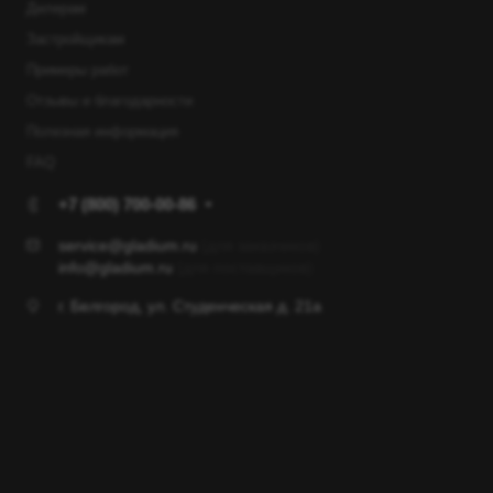
Дилерам
Застройщикам
Примеры работ
Отзывы и благодарности
Полезная информация
FAQ
+7 (800) 700-00-86
service@gladium.ru
(для заказчиков)
info@gladium.ru
(для поставщиков)
г. Белгород, ул. Студенческая д. 21а